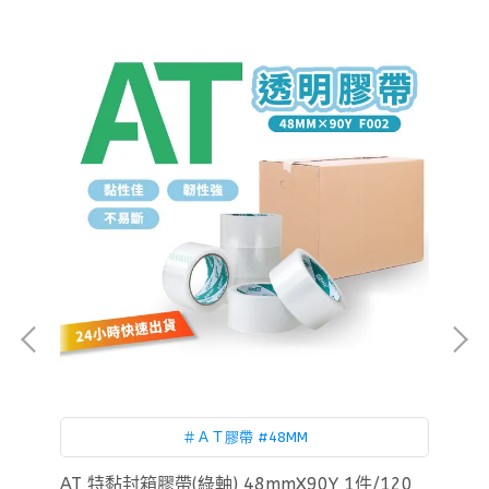
＃ＡＴ膠帶 #48MM
SD
AT 特黏封箱膠帶(綠軸) 48mmX90Y 1件/120