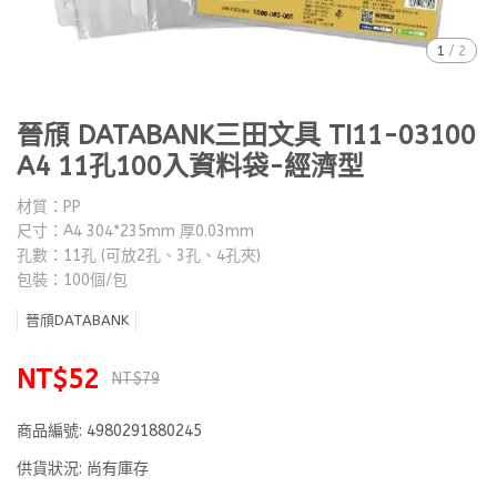
1
/
2
晉頎 DATABANK三田文具 TI11-03100
A4 11孔100入資料袋-經濟型
材質：PP
尺寸：A4 304*235mm 厚0.03mm
孔數：11孔 (可放2孔、3孔、4孔夾)
包裝：100個/包
晉頎DATABANK
NT$52
NT$79
商品編號:
4980291880245
供貨狀況:
尚有庫存