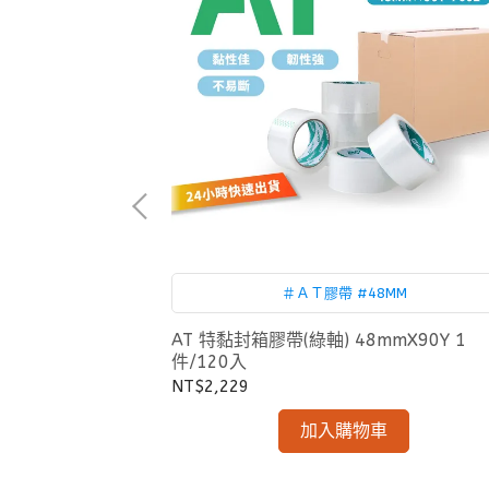
（25.4mm）
＃ＡＴ膠帶 #48MM
AT 特黏封箱膠帶(綠軸) 48mmX90Y 1
件/120入
NT$2,229
加入購物車