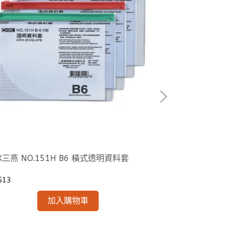
NT$13
X三燕 NO.151H B6 橫式透明資料套
$13
加入購物車