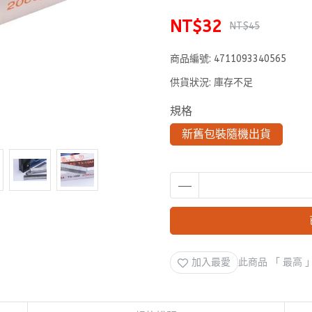
NT$32
NT$45
商品編號:
4711093340565
供貨狀況:
庫存不足
規格
新舊包裝隨機出貨
加入最愛
此商品 「 最高