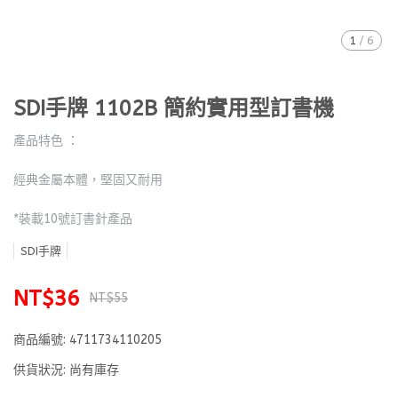
1
/
6
SDI手牌 1102B 簡約實用型訂書機
產品特色 ：
經典金屬本體，堅固又耐用
*裝載10號訂書針產品
SDI手牌
NT$36
NT$55
商品編號:
4711734110205
供貨狀況:
尚有庫存