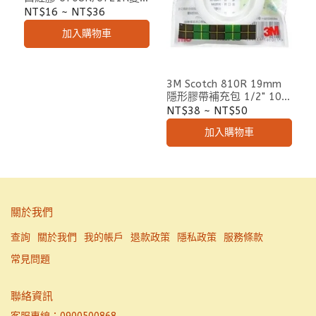
色口紅膠
NT$16
~
NT$36
加入購物車
3M Scotch 810R 19mm
隱形膠帶補充包 1/2" 10M
15M
NT$38
~
NT$50
加入購物車
關於我們
查詢
關於我們
我的帳戶
退款政策
隱私政策
服務條款
常見問題
聯絡資訊