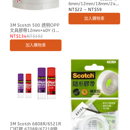
6mm/12mm/18mm/24m
m x15Yd
NT$22
~
NT$59
加入購物車
3M Scotch 500 透明OPP
文具膠帶12mm×40Y (12
捲/筒)
NT$134
NT$192
加入購物車
3M Scotch 6808R/6521R
口紅膠 6708R/6721R變