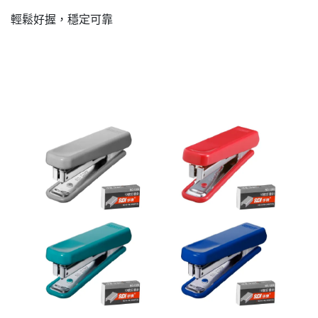
輕鬆好握，穩定可靠