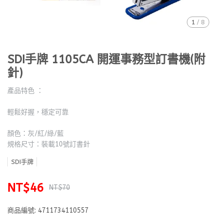
1
/
8
SDI手牌 1105CA 開運事務型訂書機(附
針)
產品特色 ：
輕鬆好握，穩定可靠
顏色：灰/紅/綠/藍
規格尺寸：裝載10號訂書針
SDI手牌
NT$46
NT$70
商品編號:
4711734110557