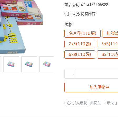
商品編號:
4714126206388
供貨狀況:
尚有庫存
規格
名片型(110張)
掛號證
2x3(110張)
3x5(11
6x8(110張)
B5(110
加入購物車
加入最愛
此商品 「 最高