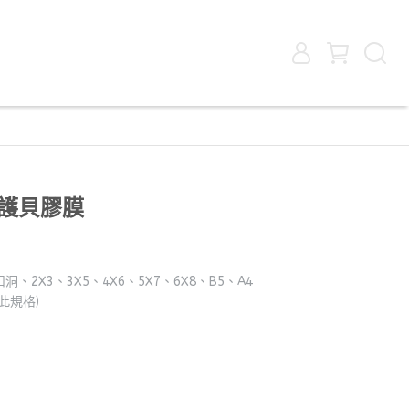
電護貝膠膜
2X3、3X5、4X6、5X7、6X8、B5、A4
此規格)