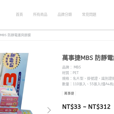
首頁
所有商品
品牌分類
常見問題
MBS 防靜電護貝膠膜
萬事捷MBS 防靜
品牌： MBS
材質：PET
規格：名片型、掛號證、識別證扣洞、
數量：110張入、55張入(僅A4有
萬事捷
NT$33
~
NT$312