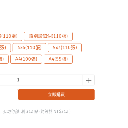
(110張)
識別證釦洞(110張)
0張)
4x6(110張)
5x7(110張)
張)
A4(100張)
A4(55張)
立即購買
 」可以折抵紅利
312
點 (約等於
NT$312
)