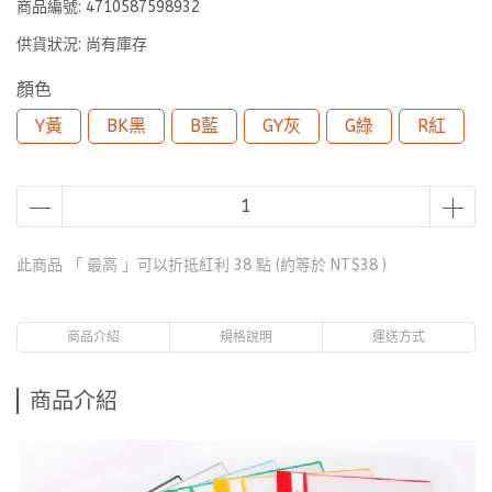
商品編號:
4710587598932
供貨狀況:
尚有庫存
顏色
Y黃
BK黑
B藍
GY灰
G綠
R紅
此商品 「 最高 」可以折抵紅利
38
點 (約等於
NT$38
)
商品介紹
規格說明
運送方式
商品介紹