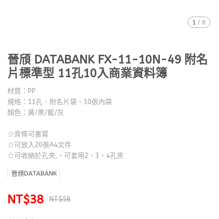
1
/
8
晉頎 DATABANK FX-11-10N-49 附名
片標準型 11孔10入商業資料簿
材質：PP
規格：11孔、附名片袋、10張內袋
顏色：黃/黑/藍/灰
☆背條可書寫
☆可放入20張A4文件
☆可收納於孔夾,，可套用2、3、4孔夾
晉頎DATABANK
NT$38
NT$58