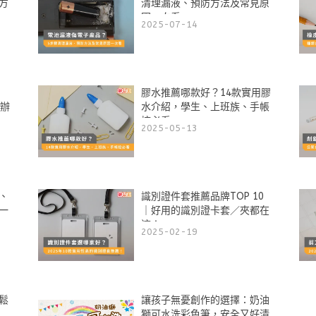
方
清理漏液、預防方法及常見原
因一次看
2025-07-14
膠水推薦哪款好？14款實用膠
效辦
水介紹，學生、上班族、手帳
控必看
2025-05-13
、
識別證件套推薦品牌TOP 10
一
｜好用的識別證卡套／夾都在
這！
2025-02-19
輕鬆
讓孩子無憂創作的選擇：奶油
獅可水洗彩色筆，安全又好清