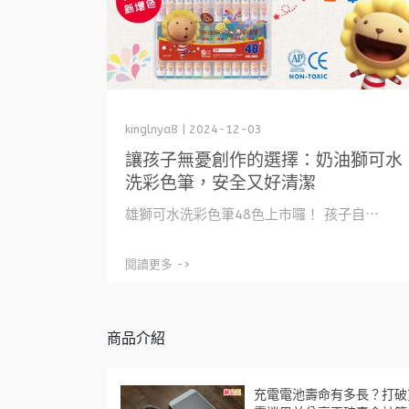
kinglnya8 | 2024-12-03
讓孩子無憂創作的選擇：奶油獅可水
洗彩色筆，安全又好清潔
雄獅可水洗彩色筆48色上市囉！ 孩子自⋯
閱讀更多 ->
商品介紹
充電電池壽命有多長？打破