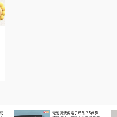
充
電池漏液傷電子產品？5步驟