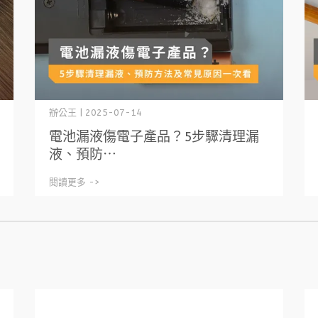
辦公王 | 2025-07-14
電池漏液傷電子產品？5步驟清理漏
液、預防⋯
閱讀更多 ->