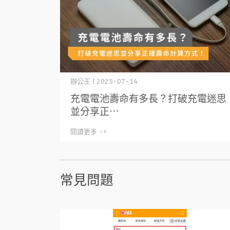
辦公王 | 2025-07-14
充電電池壽命有多長？打破充電迷思
並分享正⋯
閱讀更多 ->
常見問題