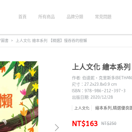
首頁
所有商品
品牌分類
常見問題
/圖書
上人文化 繪本系列 【精選】慢吞吞的樹懶
上人文化 繪本系列
作者: 伯達妮‧克里斯多(BETHANY 
尺寸：27.2x23.8x0.9 cm
ISBN：978-986-212-397-3
出版日期: 2020/12/28
繪本系列,精選優良
上人文化
NT$163
NT$250