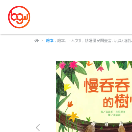
繪本
,
繪本
,
上人文化
,
精選優良圖畫書
,
玩具/遊戲