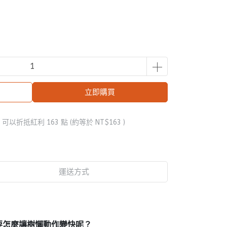
立即購買
 」可以折抵紅利
163
點 (約等於
NT$163
)
運送方式
要怎麼讓樹懶動作變快呢？