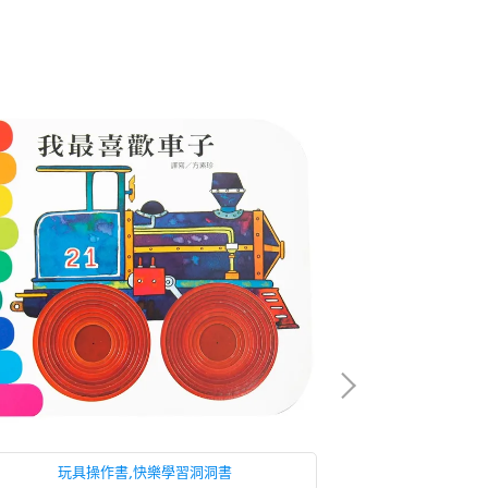
玩具操作書,快樂學習洞洞書
玩具操