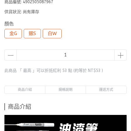
商品編號:
4902505087967
供貨狀況:
尚有庫存
顏色
金G
銀S
白W
此商品 「 最高 」可以折抵紅利
53
點 (約等於
NT$53
)
商品介紹
規格說明
運送方式
商品介紹