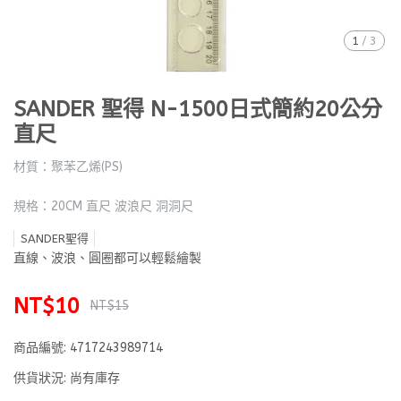
1
/
3
SANDER 聖得 N-1500日式簡約20公分
直尺
材質：聚苯乙烯(PS)
規格：20CM 直尺 波浪尺 洞洞尺
SANDER聖得
直線、波浪、圓圈都可以輕鬆繪製
NT$10
NT$15
商品編號:
4717243989714
供貨狀況:
尚有庫存