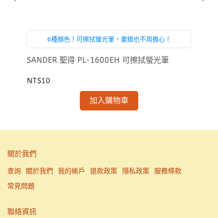
6種顏色！可擦拭螢光筆，畫錯也不用擔心！
—珠
SANDER 聖得 PL-1600EH 可擦拭螢光筆
SA
NT$10
NT
加入購物車
關於我們
查詢
關於我們
我的帳戶
退款政策
隱私政策
服務條款
常見問題
聯絡資訊