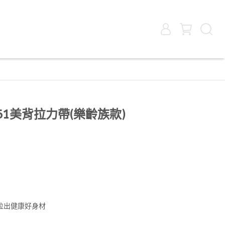
4761美背拉力帶(樂齡族款)
拉出健康好身材