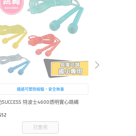
通過可塑劑檢驗，安全無毒
SUCCESS 特波士4600透明實心跳繩
成功SUCCESS
$52
NT$117
已售完