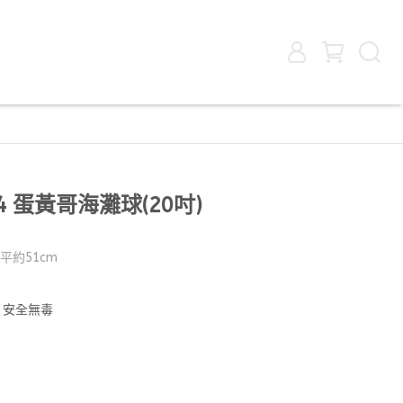
74 蛋黃哥海灘球(20吋)
平約51cm
，安全無毒