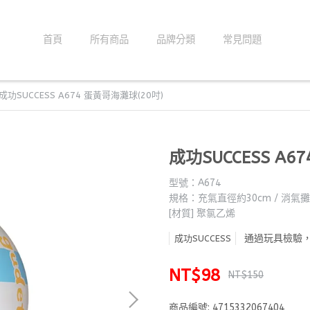
首頁
所有商品
品牌分類
常見問題
成功SUCCESS A674 蛋黃哥海灘球(20吋)
成功SUCCESS A6
型號：A674
規格：充氣直徑約30cm / 消氣攤
[材質] 聚氯乙烯
通過玩具檢驗
成功SUCCESS
NT$98
NT$150
商品編號:
4715332067404