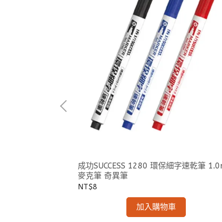
料，充氣持久
成功SUCCESS 1280 環保細字速乾筆 1.
號彩色少年足球(國小
麥克筆 奇異筆
NT$8
加入購物車