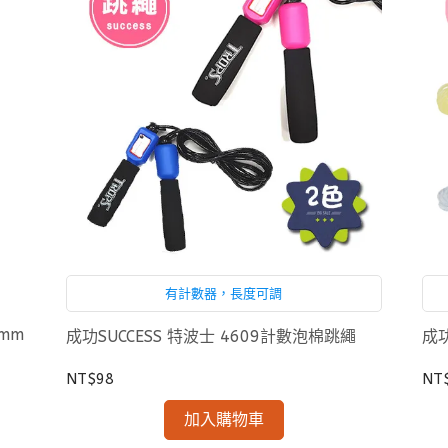
有計數器，長度可調
0mm
成功SUCCESS 特波士 4609計數泡棉跳繩
成功
NT$98
NT
加入購物車