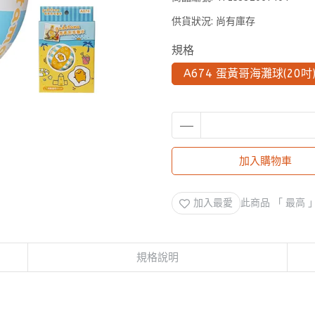
供貨狀況:
尚有庫存
規格
A674 蛋黃哥海灘球(20吋
加入購物車
加入最愛
此商品 「 最高
規格說明