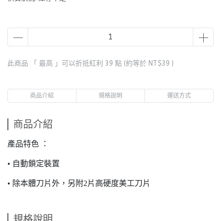
此商品 「 最高 」可以折抵紅利
39
點 (約等於
NT$39
)
商品介紹
規格說明
運送方式
商品介紹
產品特色 ：
• 自動鎖定裝置
• 除本體刀片外，另附2片高硬度美工刀片
規格說明