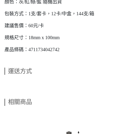
顏色：灰/紅/綠/藍 隨機出貨
包裝方式：1支/套卡，12卡/中盒，144支/箱
建議售價：60元/卡
規格尺寸：18mm x 100mm
產品條碼：4711734042742
運送方式
相關商品