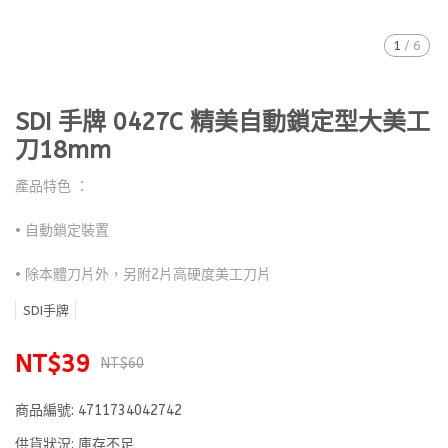
1
/
6
SDI 手牌 0427C 精美自動鎖定型大美工
刀18mm
產品特色 ：
• 自動鎖定裝置
• 除本體刀片外，另附2片高硬度美工刀片
SDI手牌
NT$39
NT$60
商品編號:
4711734042742
供貨狀況:
庫存不足