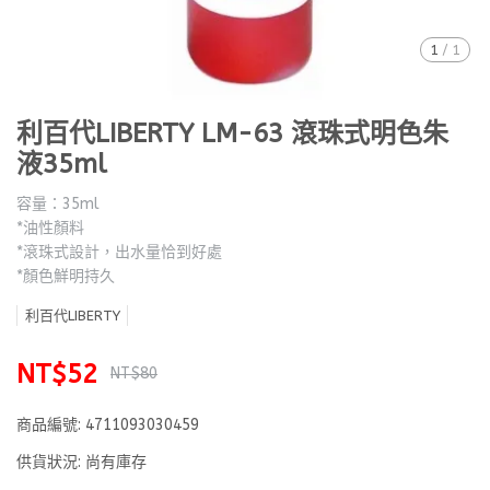
1
/
1
利百代LIBERTY LM-63 滾珠式明色朱
液35ml
容量：35ml
*油性顏料
*滾珠式設計，出水量恰到好處
*顏色鮮明持久
利百代LIBERTY
NT$52
NT$80
商品編號:
4711093030459
供貨狀況:
尚有庫存