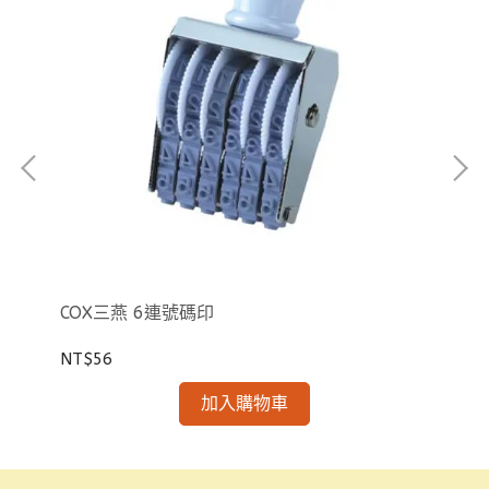
COX三燕 6連號碼印
C
NT$56
NT
加入購物車