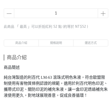
此商品 「 最高 」可以折抵紅利
52
點 (約等於
NT$52
)
商品介紹
規格說明
運送方式
商品介紹
商品簡述
純台灣製造的利百代 LM-63 滾珠式明色朱液，符合歐盟限
制使用有害物質條例認證的規範，適用於利百代明色印泥、
攜帶式印泥、關防印泥的補充朱液，讓一盒印泥透過補充朱
液使用更久，對地球展現善意，促成良善循環！