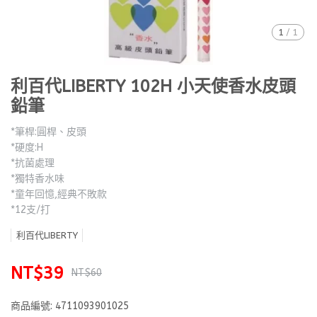
1
/
1
利百代LIBERTY 102H 小天使香水皮頭
鉛筆
*筆桿:圓桿、皮頭
*硬度:H
*抗菌處理
*獨特香水味
*童年回憶,經典不敗款
*12支/打
利百代LIBERTY
NT$39
NT$60
商品編號:
4711093901025