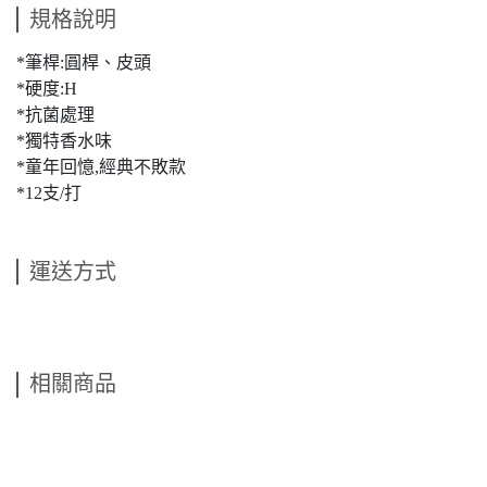
規格說明
*筆桿:圓桿、皮頭
*硬度:H
*抗菌處理
*獨特香水味
*童年回憶,經典不敗款
*12支/打
運送方式
相關商品