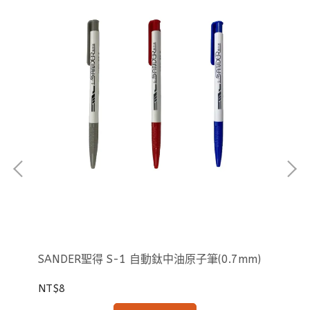
於
選
SANDER聖得 S-1 自動鈦中油原子筆(0.7mm)
SA
NT$8
NT