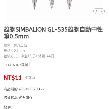
1
/
4
雄獅SIMBALION GL-535雄獅自動中性
筆0.5mm
顏色：黑/紅/藍
規格：0.5mm
包裝方式：中盒12打 / 外箱144打
SIMBALION雄獅
NT$11
NT$15
商品編號:
4710609893144
供貨狀況:
尚有庫存
顏色