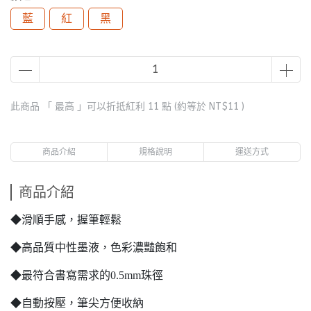
藍
紅
黑
此商品 「 最高 」可以折抵紅利
11
點 (約等於
NT$11
)
商品介紹
規格說明
運送方式
商品介紹
◆滑順手感，握筆輕鬆
◆高品質中性墨液，色彩濃豔飽和
◆最符合書寫需求的0.5mm珠徑
◆自動按壓，筆尖方便收納