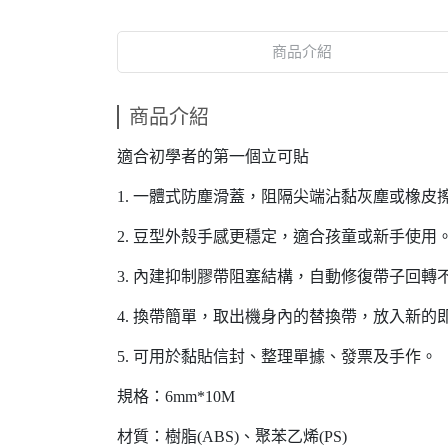
商品介紹
商品介紹
適合初學者的第一個立可貼
1. 一體式防塵滑蓋，阻隔尖端沾黏灰塵或橡皮
2. 豆型外殼手感更穩定，適合孩童或新手使用
3. 內建抑制膠帶阻塞結構，自動修復帶子回
4. 換帶簡單，取出機身內的替換帶，放入新的
5. 可用於黏貼信封、整理單據、發票及手作。
規格：6mm*10M
材質：樹脂(ABS)、聚苯乙烯(PS)