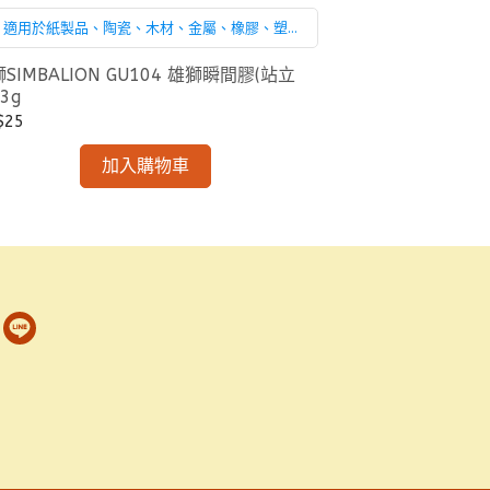
適用於紙製品、陶瓷、木材、金屬、橡膠、塑
膠、軟木及皮革材質的快速接著。
3M 669 Sco
SIMBALION GU104 雄獅瞬間膠(站立
(24MM/12mm/
 3g
NT$40
$25
加入購物車