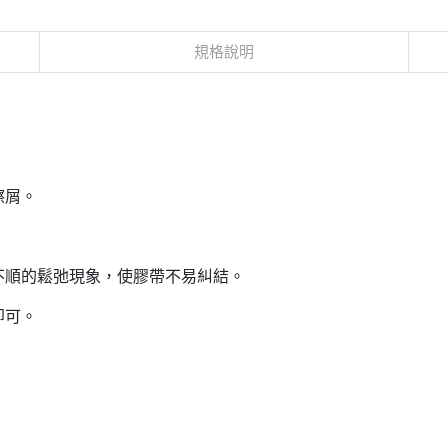
規格說明
擦屑。
。
轉不順的鬆弛現象，使膠帶不易糾結。
即可。