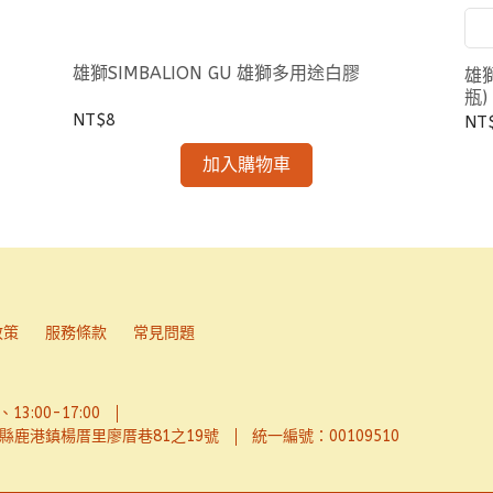
雄獅SIMBALION GU 雄獅多用途白膠
雄獅
瓶)
NT$8
NT
加入購物車
政策
服務條款
常見問題
13:00-17:00
縣鹿港鎮楊厝里廖厝巷81之19號
統一編號：00109510