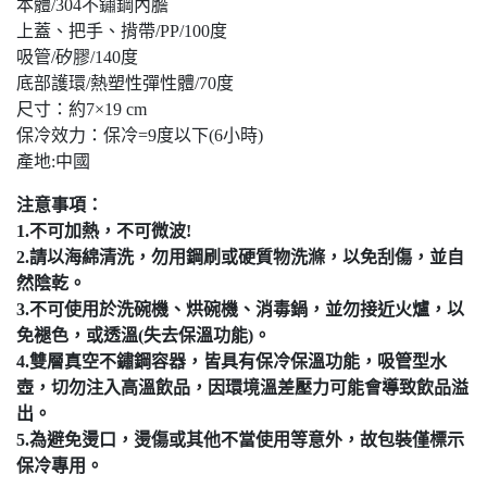
本體/304不鏽鋼內膽
上蓋、把手、揹帶/PP/100度
吸管/矽膠/140度
底部護環/熱塑性彈性體/70度
尺寸：約7×19 cm
保冷效力：保冷=9度以下(6小時)
產地:中國
注意事項：
1.不可加熱，不可微波!
2.請以海綿清洗，勿用鋼刷或硬質物洗滌，以免刮傷，並自
然陰乾。
3.不可使用於洗碗機、烘碗機、消毒鍋，並勿接近火爐，以
免褪色，或透溫(失去保溫功能)。
4.雙層真空不鏽鋼容器，皆具有保冷保溫功能，吸管型水
壺，切勿注入高溫飲品，因環境溫差壓力可能會導致飲品溢
出。
5.為避免燙口，燙傷或其他不當使用等意外，故包裝僅標示
保冷專用。