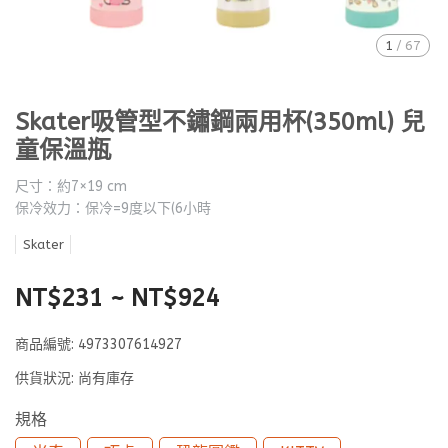
1
/
67
Skater吸管型不鏽鋼兩用杯(350ml) 兒
童保溫瓶
尺寸：約7×19 cm
保冷效力：保冷=9度以下(6小時
Skater
NT$231
~
NT$924
商品編號:
4973307614927
供貨狀況:
尚有庫存
規格