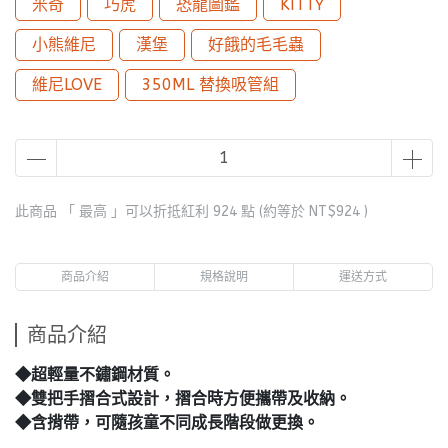
米奇
巧虎
恐龍圖鑑
KITTY
小熊維尼
漢堡
好餓的毛毛蟲
維尼LOVE
350ML 替換吸管組
此商品 「 最高 」可以折抵紅利
924
點 (約等於
NT$924
)
商品介紹
規格說明
運送方式
商品介紹
◆超輕量不鏽鋼材質。
◆雙把手摺合式設計，摺合時方便攜帶及收納。
◆含揹帶，可隨孩童不同成長階段做更換。