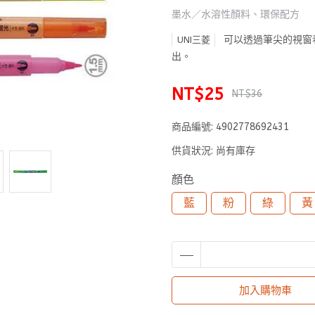
墨水／水溶性顏料、環保配方
可以透過筆尖的視窗
UNI三菱
出。
NT$25
NT$36
商品編號:
4902778692431
供貨狀況:
尚有庫存
顏色
藍
粉
綠
黃
加入購物車