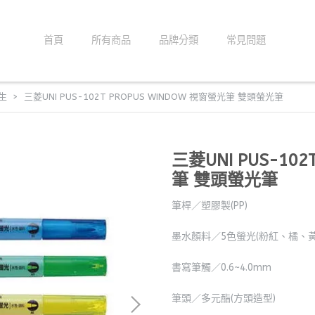
首頁
所有商品
品牌分類
常見問題
生
三菱UNI PUS-102T PROPUS WINDOW 視窗螢光筆 雙頭螢光筆
三菱UNI PUS-10
筆 雙頭螢光筆
筆桿／塑膠製(PP)
墨水顏料／5色螢光(粉紅、橘、
書寫筆觸／0.6~4.0mm
筆頭／多元酯(方頭造型)