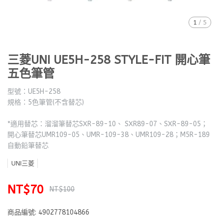
1
/
5
三菱UNI UE5H-258 STYLE-FIT 開心筆
五色筆管
型號：UE5H-258
規格：5色筆管(不含替芯)
*適用替芯：溜溜筆替芯SXR-89-10、 SXR89-07、SXR-89-05；
開心筆替芯UMR109-05、UMR-109-38、UMR109-28；M5R-189
自動鉛筆替芯
UNI三菱
NT$70
NT$100
商品編號:
4902778104866