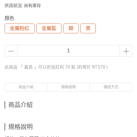
供貨狀況:
尚有庫存
顏色
金屬粉紅
金屬藍
銀
黑
此商品 「 最高 」可以折抵紅利
70
點 (約等於
NT$70
)
商品介紹
規格說明
運送方式
商品介紹
規格說明