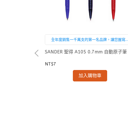
全年度銷售一千萬支的第一名品牌，讓您握寫
輕鬆又省力！辦公、讀書最佳的選擇，滑順輕
不費力，隨心書寫好心情！
SANDER 聖得 A105 0.7mm 自動原子筆
NT$7
加入購物車
all one 超細自動