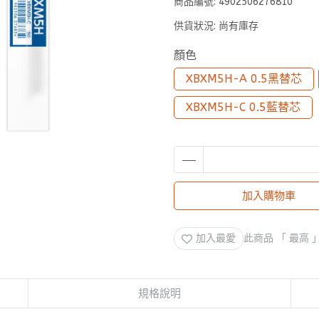
商品編號:
4902506276810
供貨狀況:
尚有庫存
顏色
XBXM5H-A 0.5黑替芯
XBXM5H-C 0.5藍替芯
加入購物車
加入最愛
此商品 「 最高
規格說明