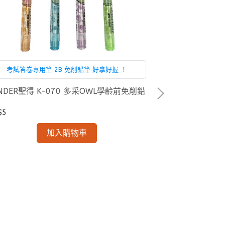
SDI 手牌 01
考試答卷專用筆 2B 免削鉛筆 好拿好握 ！
NT$65
NDER聖得 K-070 多采OWL學齡前免削鉛
$5
加入購物車