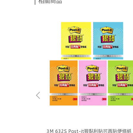
相關商品
 信封
3M 632S Post-it狠黏利貼可再貼便條紙