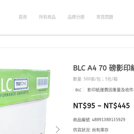
首頁
所有商品
品牌分類
常見問題
BLC A4 70 磅影印
數量: 500張/包；5包/箱
影印紙運費因重量及收件
BLC
NT$95
~
NT$445
商品編號:
48991389135929
供貨狀況:
尚有庫存