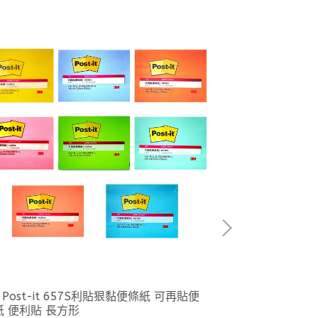
利百代LIBERTY
NT$130
 Post-it 657S利貼狠黏便條紙 可再貼便
紙 便利貼 長方形