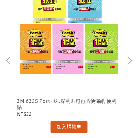
紙
3M 632S Post-it狠黏利貼可再貼便條紙 便利
3M
貼
2
NT$32
NT
加入購物車