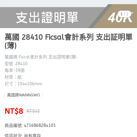
1
/
2
萬國 28410 Ficsal會計系列 支出証明單
(薄)
萬國牌 Fiscal會計系列 支出證明單(薄)
型號 :28410
每本~38張
材質：紙
尺寸：194x106mm
萬國牌WANNGWO
NT$8
NT$12
商品編號:
4716868284105
供貨狀況:
尚有庫存