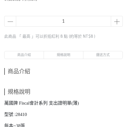
此商品 「 最高 」可以折抵紅利
8
點 (約等於
NT$8
)
商品介紹
規格說明
運送方式
商品介紹
規格說明
萬國牌 Fiscal會計系列 支出證明單(薄)
型號 :28410
每本~38張