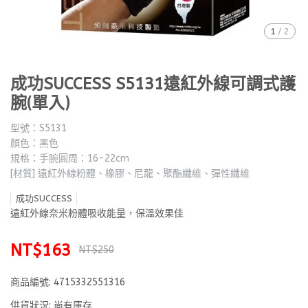
1
/
2
成功SUCCESS S5131遠紅外線可調式護
腕(單入)
型號：S5131
顏色：黑色
規格：手腕圓周：16-22cm
[材質] 遠紅外線粉體、橡膠、尼龍、聚酯纖維、彈性纖維
成功SUCCESS
遠紅外線奈米粉體吸收能量，保溫效果佳
NT$163
NT$250
商品編號:
4715332551316
供貨狀況:
尚有庫存