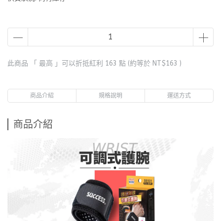
此商品 「 最高 」可以折抵紅利
163
點 (約等於
NT$163
)
商品介紹
規格說明
運送方式
商品介紹