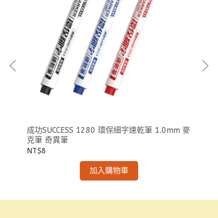
專
成功SUCCESS 1280 環保細字速乾筆 1.0mm 麥
成功
克筆 奇異筆
NT$8
NT
加入購物車