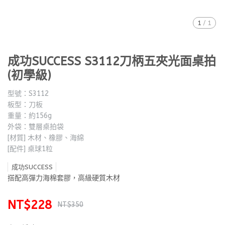
1
/
1
成功SUCCESS S3112刀柄五夾光面桌拍
(初學級)
型號：S3112
板型：刀板
重量：約156g
外袋：雙層桌拍袋
[材質] 木材、橡膠、海綿
[配件] 桌球1粒
成功SUCCESS
搭配高彈力海棉套膠，高級硬質木材
NT$228
NT$350