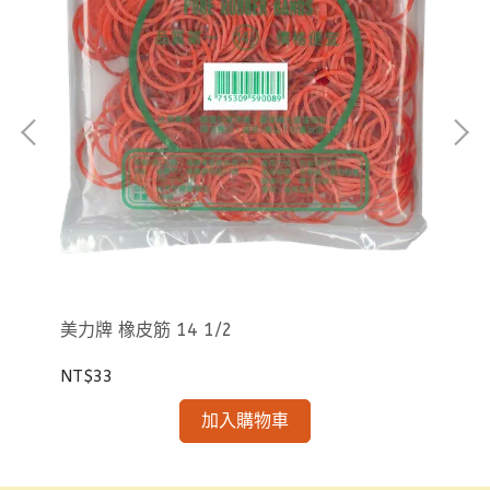
徠福
分 
NT
美力牌 橡皮筋 14 1/2
NT$33
加入購物車