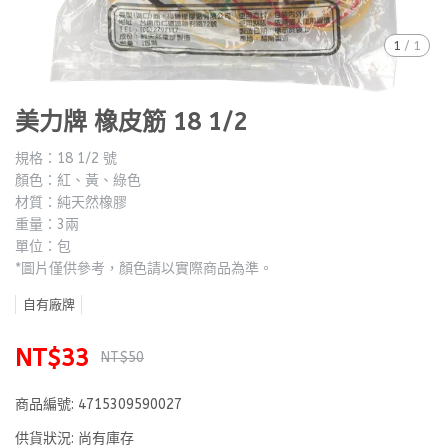
1
/
1
美力牌 橡皮筋 18 1/2
規格：18 1/2 號
顏色：紅、黃、綠色
材質：純天然橡膠
重量：3兩
單位：包
*圖片僅供參考，顏色請以實際商品為準。
自有廠牌
NT$33
NT$50
商品編號:
4715309590027
供貨狀況:
尚有庫存