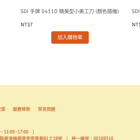
SDI 手牌 0411D 精美型小美工刀 (顏色隨機)
SD
NT$7
NT
加入購物車
政策
服務條款
常見問題
13:00-17:00
縣鹿港鎮楊厝里廖厝巷81之19號
統一編號：00109510