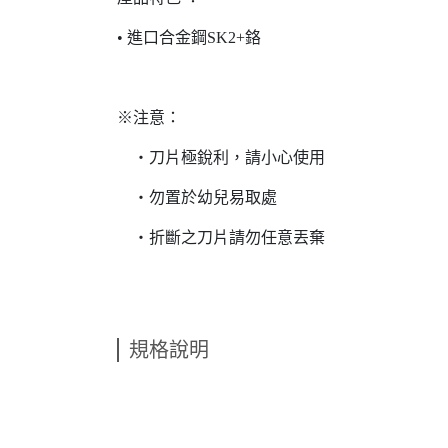
• 進口合金鋼SK2+鉻
※注意：
‧刀片極銳利，請小心使用
‧勿置於幼兒易取處
‧折斷之刀片請勿任意丟棄
規格說明