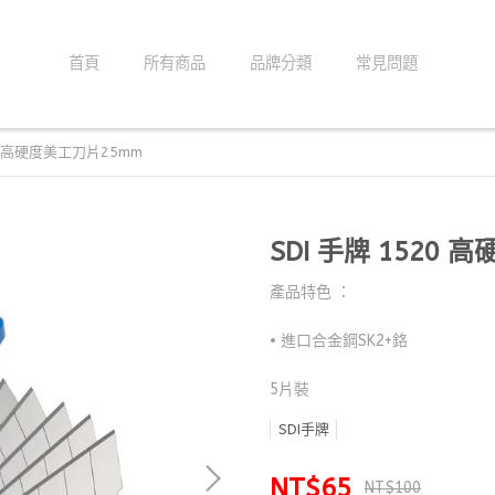
首頁
所有商品
品牌分類
常見問題
20 高硬度美工刀片25mm
SDI 手牌 1520
產品特色 ：
• 進口合金鋼SK2+鉻
5片裝
SDI手牌
NT$65
NT$100