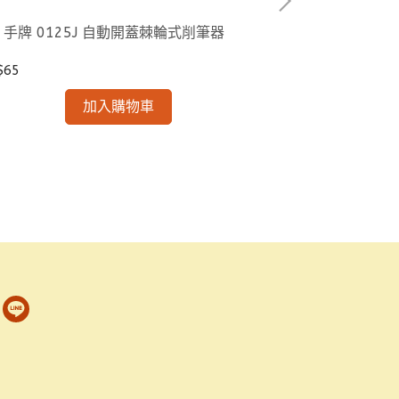
I 手牌 0125J 自動開蓋棘輪式削筆器
SDI 手牌 01
$65
NT$46
加入購物車