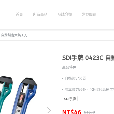
首頁
所有商品
品牌分類
常見問題
3C 自動鎖定大美工刀
SDI手牌 0423C
產品特色 ：
• 自動鎖定裝置
• 除本體刀片外，另附2片高硬
SDI手牌
NT$46
NT$70