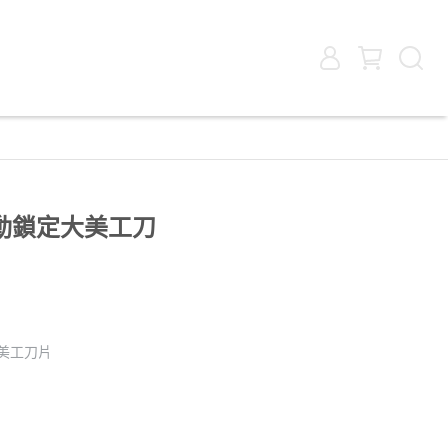
 自動鎖定大美工刀
度美工刀片