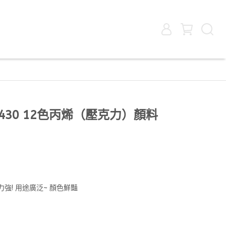
E9430 12色丙烯（壓克力）顏料
力強! 用途廣泛~ 顏色鮮豔