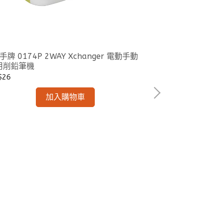
I手牌 0174P 2WAY Xchanger 電動手動
用削鉛筆機
$26
SDI 手牌 S510VP 直液替換式白板筆超值包/
加入購物車
筆芯
NT$26