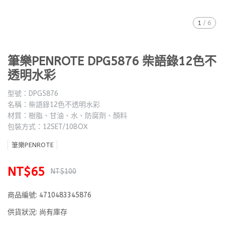
1
/
6
筆樂PENROTE DPG5876 柴語錄12色不
透明水彩
型號：DPG5876
名稱：柴語錄12色不透明水彩
材質：樹脂、甘油、水、防腐劑、顏料
包裝方式：12SET/10BOX
筆樂PENROTE
NT$65
NT$100
商品編號:
4710483345876
供貨狀況:
尚有庫存