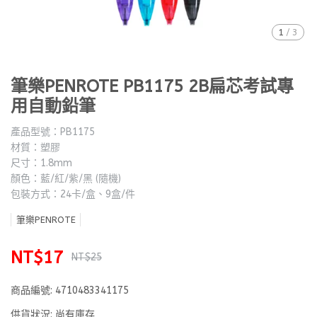
1
/
3
筆樂PENROTE PB1175 2B扁芯考試專
用自動鉛筆
產品型號：PB1175
材質：塑膠
尺寸：1.8mm
顏色：藍/紅/紫/黑 (隨機)
包裝方式：24卡/盒、9盒/件
筆樂PENROTE
NT$17
NT$25
商品編號:
4710483341175
供貨狀況:
尚有庫存