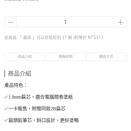
此商品 「 最高 」可以折抵紅利
17
點 (約等於
NT$17
)
商品介紹
規格說明
運送方式
商品介紹
產品特色：
✅1.8mm扁芯，適合電腦閱卷塗紙
✅一卡販售，附贈同款2B扁芯
✅扁頭鉛筆芯，斜口設計，更好塗鴨