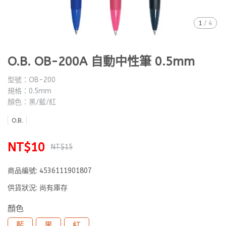
1
/
4
O.B. OB-200A 自動中性筆 0.5mm
型號：OB-200
規格：0.5mm
顏色：黑/藍/紅
O.B.
NT$10
NT$15
商品編號:
4536111901807
供貨狀況:
尚有庫存
顏色
藍
黑
紅