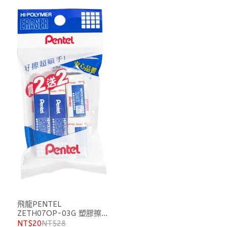
飛龍PENTEL
ZETH07OP-03G 塑膠擦2
送2特惠包
NT$20
NT$28