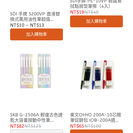
升 質軟易拭，使用順暢不傷
SDI手牌 PE-10VP 輕感易
拭黏屑型筆擦（4入）
紙 黏屑集中易清理，擦拭時
NT$19
NT$40
SDI 手牌 S200VP 直液替
不會弄髒桌面 考試專用橡皮
換式萬用油性筆超值
加入購物車
擦，輕鬆擦拭答案卡
包/S200R補充替芯
NT$10
~
NT$13
加入購物車
SKB G-2506A 輕復古色速
東文OHYO 200A-10芯贈
乾大容量按動中性筆
筆促銷包 (OB-200A適用)
0.5mm / 5入
200A替芯
NT$82
NT$125
NT$65
NT$100