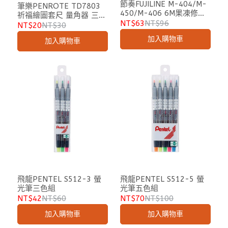
節奏FUJILINE M-404/M-
筆樂PENROTE TD7803
450/M-406 6M果凍修正
祈福繪圖套尺 量角器 三角
帶1+2替芯組合包
NT$63
NT$96
板 三角尺 直尺
NT$20
NT$30
加入購物車
加入購物車
飛龍PENTEL S512-3 螢
飛龍PENTEL S512-5 螢
光筆三色組
光筆五色組
NT$42
NT$60
NT$70
NT$100
加入購物車
加入購物車