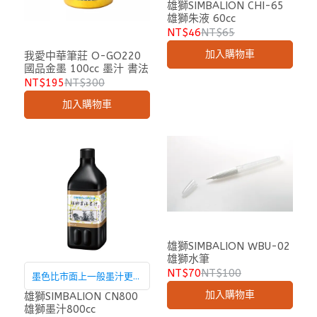
可畫
雄獅SIMBALION CHI-65
雄獅朱液 60cc
NT$46
NT$65
加入購物車
我愛中華筆莊 O-GO220
國品金墨 100cc 墨汁 書法
NT$195
NT$300
加入購物車
雄獅SIMBALION WBU-02
雄獅水筆
NT$70
NT$100
墨色比市面上一般墨汁更加
加入購物車
濃黑，覆蓋力更佳，適於書
雄獅SIMBALION CN800
雄獅墨汁800cc
寫、繪畫和練習，也是書